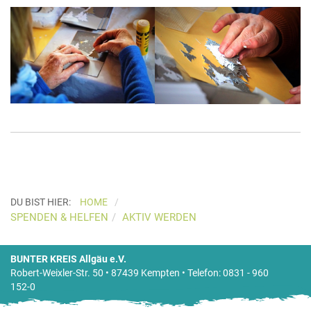
DU BIST HIER:
HOME
SPENDEN & HELFEN
AKTIV WERDEN
BUNTER KREIS Allgäu e.V.
Robert-Weixler-Str. 50 • 87439 Kempten • Telefon: 0831 - 960
152-0
Bankverbindung:
Sparkasse Allgäu